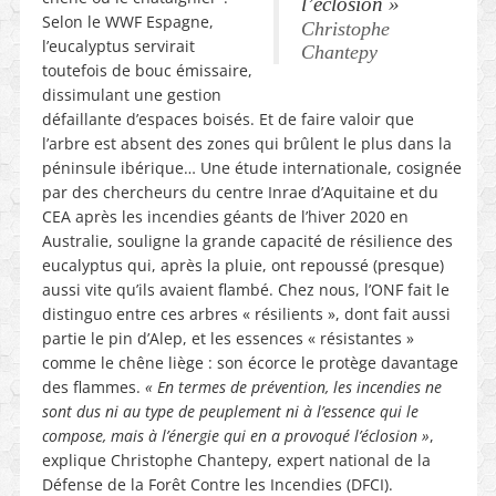
l’éclosion »
Selon le WWF Espagne,
Christophe
l’eucalyptus servirait
Chantepy
toutefois de bouc émissaire,
dissimulant une gestion
défaillante d’espaces boisés. Et de faire valoir que
l’arbre est absent des zones qui brûlent le plus dans la
péninsule ibérique… Une étude internationale, cosignée
par des chercheurs du centre Inrae d’Aquitaine et du
CEA après les incendies géants de l’hiver 2020 en
Australie, souligne la grande capacité de résilience des
eucalyptus qui, après la pluie, ont repoussé (presque)
aussi vite qu’ils avaient flambé. Chez nous, l’ONF fait le
distinguo entre ces arbres « résilients », dont fait aussi
partie le pin d’Alep, et les essences « résistantes »
comme le chêne liège : son écorce le protège davantage
des flammes.
« En termes de prévention, les incendies ne
sont dus ni au type de peuplement ni à l’essence qui le
compose, mais à l’énergie qui en a provoqué l’éclosion »
,
explique Christophe Chantepy, expert national de la
Défense de la Forêt Contre les Incendies (DFCI).