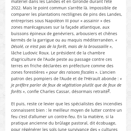
matériel dans les Landes et en Gironde durant l’été
2022. Mais le point commun s’arrête là. Impossible de
comparer les plantations rectilignes de pins des Landes,
entreprises sous Napoléon III pour « assainir » des
zones marécageuses sur la façade atlantique, aux
buissons épineux de genévriers, arbousiers et chênes
kermès de la garrigue ou au maquis méditerranéen.
«
Désolé, ce n’est pas de la forêt, mais de la broussaille »
,
lâche Ludovic Roux. Le président de la chambre
d’agriculture de l’Aude peste au passage contre ces
terres en friche déclarées en préfecture comme des
zones forestières
« pour des raisons fiscales »
. L’ancien
patron des pompiers de l’Aude et de l’Hérault abonde :
«
Je préfère parler de feux de végétation plutôt que de feux de
7
forêts »
, confie Charles Cassar, désormais retraité
.
Et puis, reste ce levier que les spécialistes des incendies
connaissent bien : le meilleur moyen de lutter contre un
feu c’est d’allumer un contre-feu. En la matière, si la
pratique ancienne du brûlage pastoral, dit écobuage,
pour régénérer les sols (une survivance des « cultures