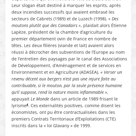
Leur slogan était destiné à marquer les esprits, après
deux incendies successifs qui avaient embrasé les
secteurs de Cabrets (1989) et de Luzech (1998).
« Des
moutons plutôt que des Canadairs »
, plaidait alors Étienne
Lapèze, président de la chambre d’agriculture du
premier département ovin de France en nombre de
têtes. Les deux filières (viande et lait) avaient alors
réussi à décrocher des subventions de l’Europe au nom
de l’entretien des paysages par le canal des Associations
de Développement, d’Aménagement et de services en
Environnement et en Agriculture (ADASEA).
« Verser un
revenu décent aux bergers n’est pas une injure faite au
contribuable, si le mouton, par la seule présence humaine
qu’il suppose, rend la nature moins inflammable »
,
appuyait
Le Monde
dans un article de 1989 frisant le
4
lyrisme
. Ces externalités positives, comme disent les
économistes, ont pu être contractualisées dans les
premiers Contrats Territoriaux d’Exploitations (CTE)
inscrits dans la « loi Glavany » de 1999.