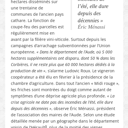
hectares disséminés sur
l’été, elle dure
une trentaine de
depuis des
communes de l’ancien pays
décennies »
cathare. La fonction de
coupe-feu des parcelles est
Éric Ménassi
régulièrement mise en
avant par la filière vini-viticole. Surtout depuis les
campagnes d’arrachage subventionnées par l’Union
européenne.
« Dans le département de l’Aude, où 5 000
hectares supplémentaires ont disparu, dont 50 % dans les
Corbières, il ne reste plus que 60 000 hectares dédiés à la
production de vin »
, s’alarme Ludovic Roux. Le vigneron
coopérateur a été élu en février à la présidence de la
chambre d’agriculture. Dans tout l’ancien « Midi rouge »,
les friches sont montrées du doigt comme autant de
symptômes d’une déprise agricole plus profonde.
« La
crise agricole ne date pas des incendies de l’été, elle dure
depuis des décennies »
, observe Éric Ménassi, président
de l’association des maires de l’Aude. Selon une étude
détaillée menée par un géographe dans le département
1
voisin de l’Hérault
, plus de la moitié des vignes