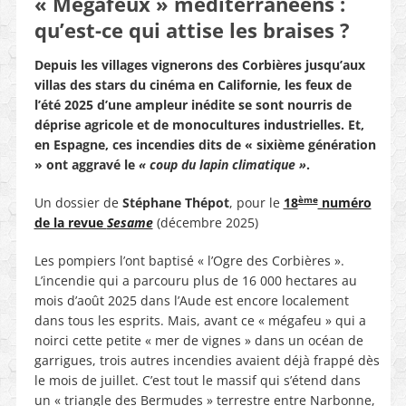
« Mégafeux » méditerranéens :
qu’est-ce qui attise les braises ?
Depuis les villages vignerons des Corbières jusqu’aux
villas des stars du cinéma en Californie, les feux de
l’été 2025 d’une ampleur inédite se sont nourris de
déprise agricole et de monocultures industrielles. Et,
en Espagne, ces incendies dits de « sixième génération
» ont aggravé le
« coup du lapin climatique »
.
ème
Un dossier de
Stéphane Thépot
, pour le
18
numéro
de la revue
Sesame
(décembre 2025)
Les pompiers l’ont baptisé « l’Ogre des Corbières ».
L’incendie qui a parcouru plus de 16 000 hectares au
mois d’août 2025 dans l’Aude est encore localement
dans tous les esprits. Mais, avant ce « mégafeu » qui a
noirci cette petite « mer de vignes » dans un océan de
garrigues, trois autres incendies avaient déjà frappé dès
le mois de juillet. C’est tout le massif qui s’étend dans
un « triangle des Bermudes » terrestre entre Narbonne,