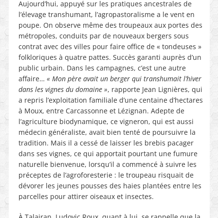
Aujourd’hui, appuyé sur les pratiques ancestrales de
l’élevage transhumant, l’agropastoralisme a le vent en
poupe. On observe même des troupeaux aux portes des
métropoles, conduits par de nouveaux bergers sous
contrat avec des villes pour faire office de « tondeuses »
folkloriques à quatre pattes. Succès garanti auprès d’un
public urbain. Dans les campagnes, c’est une autre
affaire…
« Mon père avait un berger qui transhumait l’hiver
dans les vignes du domaine »
, rapporte Jean Lignières, qui
a repris l’exploitation familiale d’une centaine d’hectares
à Moux, entre Carcassonne et Lézignan. Adepte de
l’agriculture biodynamique, ce vigneron, qui est aussi
médecin généraliste, avait bien tenté de poursuivre la
tradition. Mais il a cessé de laisser les brebis pacager
dans ses vignes, ce qui apportait pourtant une fumure
naturelle bienvenue, lorsqu’il a commencé à suivre les
préceptes de l’agroforesterie : le troupeau risquait de
dévorer les jeunes pousses des haies plantées entre les
parcelles pour attirer oiseaux et insectes.
À Talairan, Ludovic Roux, quant à lui, se rappelle que la