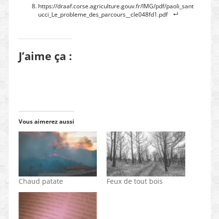
https://draaf.corse.agriculture.gouv.fr/IMG/pdf/paoli_sant
ucci_Le_probleme_des_parcours__cle048fd1.pdf
J’aime ça :
Vous aimerez aussi
Chaud patate
Feux de tout bois