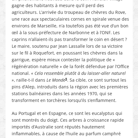
gagne des habitants à mesure qu’il perd des
agriculteurs. L’arrivée du troupeau de chèvres du Rove,
une race aux spectaculaires cornes en spirale venue des
environs de Marseille, n’a toutefois pas été vue d’un bon
œil à la sous-préfecture de Narbonne et à l’ONF. Les
caprins n’allaient-ils pas transformer le coin en désert ?
Le maire, soutenu par Jean Lassalle lors de sa victoire
sur le fil à Roquefort, en poussant les chèvres dans la
garrigue, espère mieux contester la politique de «
régénération naturelle » de la forêt défendue par l’Office
national.
« Cela ressemble plutôt à du laisser-aller naturel
5
»
, raille-t-il dans
Le Monde
. Sa cible, ce sont surtout les
pins d’Alep, introduits dans la région avec les premières
stations balnéaires dans les années 1970, qui se
transforment en torchères lorsqu’ils s’enflamment.
Au Portugal et en Espagne, ce sont les eucalyptus qui
sont montrés du doigt. Ces arbres à croissance rapide
importés d’Australie sont réputés hautement
inflammables, à cause de l’huile au parfum camphré