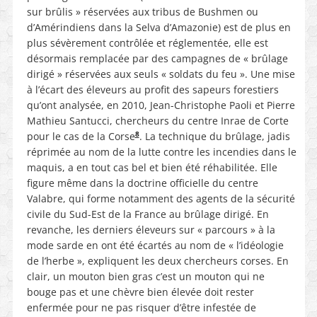
sur brûlis » réservées aux tribus de Bushmen ou
d’Amérindiens dans la Selva d’Amazonie) est de plus en
plus sévèrement contrôlée et réglementée, elle est
désormais remplacée par des campagnes de « brûlage
dirigé » réservées aux seuls « soldats du feu ». Une mise
à l’écart des éleveurs au profit des sapeurs forestiers
qu’ont analysée, en 2010, Jean-Christophe Paoli et Pierre
Mathieu Santucci, chercheurs du centre Inrae de Corte
8
pour le cas de la Corse
. La technique du brûlage, jadis
réprimée au nom de la lutte contre les incendies dans le
maquis, a en tout cas bel et bien été réhabilitée. Elle
figure même dans la doctrine officielle du centre
Valabre, qui forme notamment des agents de la sécurité
civile du Sud-Est de la France au brûlage dirigé. En
revanche, les derniers éleveurs sur « parcours » à la
mode sarde en ont été écartés au nom de « l’idéologie
de l’herbe », expliquent les deux chercheurs corses. En
clair, un mouton bien gras c’est un mouton qui ne
bouge pas et une chèvre bien élevée doit rester
enfermée pour ne pas risquer d’être infestée de