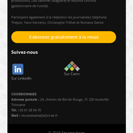
production), Léa Sanoner (stagiaire) et Mounia Ghroud
(gestionnaire de l’unité).
Participent également à la rédaction les journalistes Stéphane
Thépot, Yann Kerveno, Christophe Tréhet et Romane Gentil.
S'abonner gratuitement à la revue
Suivez-nous
Sur Cairn
Sur LinkedIn
COORDONNEES
Adresse postale :
24, chemin de Borde Rouge, 31 320 Auzeville
Tolosane
Tél. :
05 61 28 54 70
Mail :
revuesesame[at]inrae.fr
© 2024 Sesame-Inrae