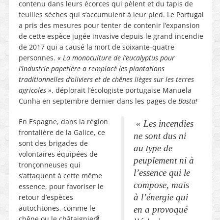
contenu dans leurs écorces qui pèlent et du tapis de
feuilles sèches qui s’accumulent à leur pied. Le Portugal
a pris des mesures pour tenter de contenir l’expansion
de cette espèce jugée invasive depuis le grand incendie
de 2017 qui a causé la mort de soixante-quatre
personnes.
« La monoculture de l’eucalyptus pour
l’industrie papetière a remplacé les plantations
traditionnelles d’oliviers et de chênes lièges sur les terres
agricoles »
, déplorait l’écologiste portugaise Manuela
Cunha en septembre dernier dans les pages de
Basta!
En Espagne, dans la région
«
L
es incendies
frontalière de la Galice, ce
ne sont dus ni
sont des brigades de
au type de
volontaires équipées de
peuplement ni à
tronçonneuses qui
l’essence qui le
s’attaquent à cette même
compose, mais
essence, pour favoriser le
à l’énergie qui
retour d’espèces
autochtones, comme le
en a provoqué
6
chêne ou le châtaignier
.