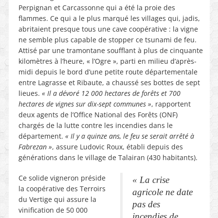
Perpignan et Carcassonne qui a été la proie des
flammes. Ce qui a le plus marqué les villages qui, jadis,
abritaient presque tous une cave coopérative : la vigne
ne semble plus capable de stopper ce tsunami de feu.
Attisé par une tramontane soufflant à plus de cinquante
kilomètres à l’heure, « l’Ogre », parti en milieu d’après-
midi depuis le bord d’une petite route départementale
entre Lagrasse et Ribaute, a chaussé ses bottes de sept
lieues.
« Il a dévoré 12 000 hectares de forêts et 700
hectares de vignes sur dix-sept communes »
, rapportent
deux agents de l’Office National des Forêts (ONF)
chargés de la lutte contre les incendies dans le
département.
« Il y a quinze ans, le feu se serait arrêté à
Fabrezan »
, assure Ludovic Roux, établi depuis des
générations dans le village de Talairan (430 habitants).
Ce solide vigneron préside
« La crise
la coopérative des Terroirs
agricole ne date
du Vertige qui assure la
pas des
vinification de 50 000
incendies de