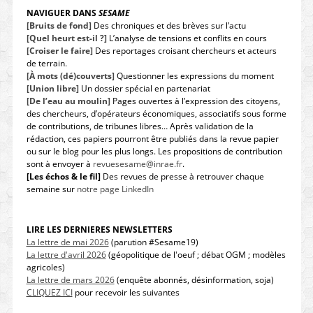
NAVIGUER DANS
SESAME
[Bruits de fond]
Des chroniques et des brèves sur l’actu
[Quel heurt est-il ?]
L’analyse de tensions et conflits en cours
[Croiser le faire]
Des reportages croisant chercheurs et acteurs
de terrain.
[À mots (dé)couverts]
Questionner les expressions du moment
[Union libre]
Un dossier spécial en partenariat
[De l’eau au moulin]
Pages ouvertes à l’expression des citoyens,
des chercheurs, d’opérateurs économiques, associatifs sous forme
de contributions, de tribunes libres… Après validation de la
rédaction, ces papiers pourront être publiés dans la revue papier
ou sur le blog pour les plus longs. Les propositions de contribution
sont à envoyer à
revuesesame@inrae.fr
.
[Les échos & le fil]
Des revues de presse à retrouver chaque
semaine sur
notre page LinkedIn
LIRE LES DERNIERES NEWSLETTERS
La lettre de mai 2026
(parution #Sesame19)
La lettre d'avril 2026
(géopolitique de l'oeuf ; débat OGM ; modèles
agricoles)
La lettre de mars 2026
(enquête abonnés, désinformation, soja)
CLIQUEZ ICI
pour recevoir les suivantes