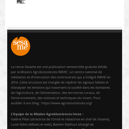
La revue Sesame est une publication semestrielle gratuite éditée
par la Mission Agrobiosciences-INRAE : un centre national de
médiation et d’instruction des controverses qui a intégré INRAE en
2016. Cette structure est chargée de repérer les signaux faibles et
d’analyser les tensions qui traversent la société dans les domaines
de l’agriculture, de l’alimentation, des territoires ruraux, de
l’environnement, des sciences et techniques du vivant. Pour
accéder à son blog : https://www.agrobiosciences.org/
L’équipe de la Mission Agrobiosciences-Inrae :
Valérie Péan (directrice de l’Unité et rédactrice en chef de
Sesame
),
Lucie Gillot (débats et web), Bastien Dailloux (chargé de