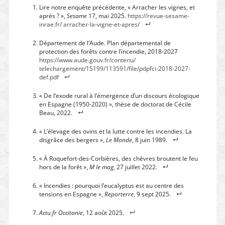
Lire notre enquête précédente, « Arracher les vignes, et
après ? »,
Sesame
17, mai 2025.
https://revue-sesame-
inrae.fr/ arracher-la-vigne-et-apres/
Département de l’Aude. Plan départemental de
protection des forêts contre l’incendie, 2018-2027
https://www.aude.gouv.fr/contenu/
telechargement/15199/113591/file/pdpfci-2018-2027-
def.pdf
« De l’exode rural à l’émergence d’un discours écologique
en Espagne (1950-2020) », thèse de doctorat de Cécile
Beau, 2022.
« L’élevage des ovins et la lutte contre les incendies. La
disgrâce des bergers »,
Le Monde
, 8 juin 1989.
« À Roquefort-des-Corbières, des chèvres broutent le feu
hors de la forêt »,
M le mag
, 27 juillet 2022.
« Incendies : pourquoi l’eucalyptus est au centre des
tensions en Espagne »,
Reporterre
, 9 sept 2025.
Actu.fr Occitanie
, 12 août 2025.