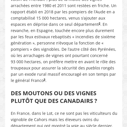
arrachées entre 1980 et 2011 sont restées en friche. Un
rapport établi en 2018 par les pompiers de l’Aude en a
comptabilisé 15 000 hectares, venus s’ajouter aux
2
espaces en déprise dans ce seul département
. En
revanche, en Espagne, touchée encore plus durement
par les feux estivaux rebaptisés « incendies de sixième
génération », personne n’évoque la fonction de «
pompiers » des vignobles. De l’autre côté des Pyrénées,
où les arrachages de vignes ont pourtant concerné
93 000 hectares, on préfère mettre en avant le rôle des
troupeaux pour assurer la sécurité des
pueblos
rongés
par un exode rural massif encouragé en son temps par
3
le général Franco
.
DES MOUTONS OU DES VIGNES
PLUTÔT QUE DES CANADAIRS ?
En France, dans le Lot, ce ne sont pas les viticulteurs du
vignoble de Cahors mais les éleveurs ovins du
département qui ont montré la voie au siècle dernier.