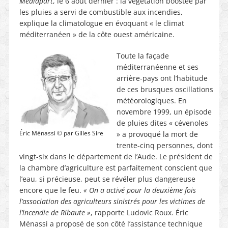
Médiapart
, le 6 août dernier : la végétation boostée par
les pluies a servi de combustible aux incendies,
explique la climatologue en évoquant « le climat
méditerranéen » de la côte ouest américaine.
Toute la façade
méditerranéenne et ses
arrière-pays ont l’habitude
de ces brusques oscillations
météorologiques. En
novembre 1999, un épisode
de pluies dites « cévenoles
Éric Ménassi © par Gilles Sire
» a provoqué la mort de
trente-cinq personnes, dont
vingt-six dans le département de l’Aude. Le président de
la chambre d’agriculture est parfaitement conscient que
l’eau, si précieuse, peut se révéler plus dangereuse
encore que le feu.
« On a activé pour la deuxième fois
l’association des agriculteurs sinistrés pour les victimes de
l’incendie de Ribaute »
, rapporte Ludovic Roux. Éric
Ménassi a proposé de son côté l’assistance technique