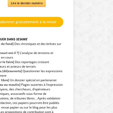
Lire le dernier numéro
'abonner gratuitement à la revue
GUER DANS
SESAME
s de fond]
Des chroniques et des brèves sur
eurt est-il ?]
L’analyse de tensions et
s en cours
r le faire]
Des reportages croisant
urs et acteurs de terrain.
s (dé)couverts]
Questionner les expressions
ment
 libre]
Un dossier spécial en partenariat
eau au moulin]
Pages ouvertes à l’expression
toyens, des chercheurs, d’opérateurs
iques, associatifs sous forme de
utions, de tribunes libres… Après validation
édaction, ces papiers pourront être publiés
 revue papier ou sur le blog pour les plus
Les propositions de contribution sont à