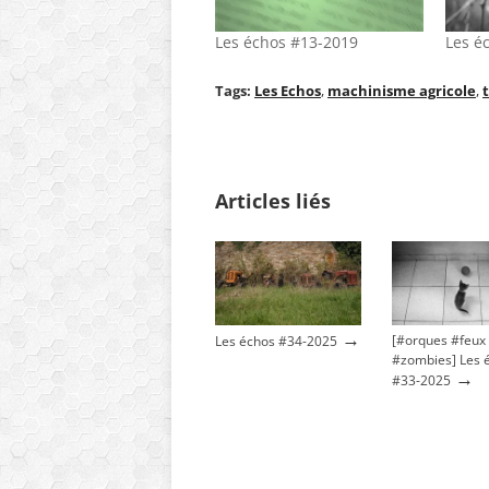
Les échos #13-2019
Les é
Tags:
Les Echos
,
machinisme agricole
,
Articles liés
→
[#orques #feux
Les échos #34-2025
#zombies] Les 
→
#33-2025