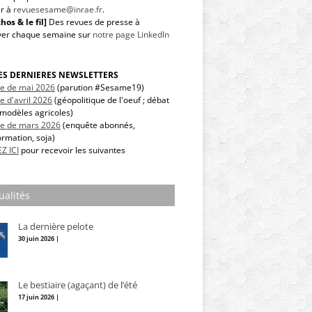
r à
revuesesame@inrae.fr
.
hos & le fil]
Des revues de presse à
ver chaque semaine sur
notre page LinkedIn
LES DERNIERES NEWSLETTERS
tre de mai 2026
(parution #Sesame19)
re d'avril 2026
(géopolitique de l'oeuf ; débat
modèles agricoles)
tre de mars 2026
(enquête abonnés,
ormation, soja)
Z ICI
pour recevoir les suivantes
ualités
La dernière pelote
30 juin 2026 |
Le bestiaire (agaçant) de l’été
17 juin 2026 |