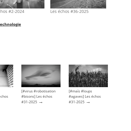
chos #2-2024
Les échos #36-2025
technologie
[#virus #robotisation
[#maïs #loups
échos
#bisons] Les échos
#agaves] Les échos
→
→
#31-2025
#31-2025