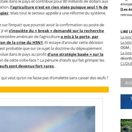
tale dans le pays et contribue pour 80 milliards de dollars aux
envoye
ation,
l’agriculture n’est en rien visée puisque seul 1 % de
[Les éc
apier
. Mais tout le secteur appelle à une réforme du système.
retrou
 sur l’impact que pourrait avoir la confirmation au poste de
 Jr et
s’inquiète du « break » demandé sur la recherche
LIRE 
ministère américain de l’agriculture
a mis à la porte, par
La let
La lett
ion de la crise du H5N1
. Et essaye d’annuler cette décision
OGM ; 
 il est probable que sur ce sujet la doctrine du dépeuplement
La let
olue dans le pays au profit
d’une stratégie basée « sur la
désinf
on de cette volte-face ? La pénurie d’œufs qui fait grimper les
CLIQUE
 œufs sont devenus fort rares
…
n qui veut qu’on ne fasse pas d’omelette sans casser des œufs ?
Act