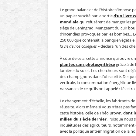
Le grand balancier de l’histoire s’impose pa
un papier suscité par la sortie
d’un livre
mondiale
qui refusèrent de manger les gr
siège de Leningrad. Mangeant du cuir bouill
d’incendies provoqués par les bombes… Leu
250 000 que contenait la banque végétale
la vie de nos collègues
» déclara l’un des che
À côté de cela, cette annonce qui ouvre une
plantes sans photosynthèse
grâce à de l
lumière du soleil. Les chercheurs sont déjà
des champignons dans l’obscurité. De quoi 
verticale, la consommation énergétique lié
naissance de ce qu’ils ont appelé : l’élect
Le changement d’échelle, les fabricants de
réussite. Alors même si vous n’êtes pas fan
cette histoire, celle de Théo Brown,
dont l
milieu du siècle dernier
. Puisque nous 
inquiétudes des agriculteurs, notamment en
avec la politique anti-immigration de la 