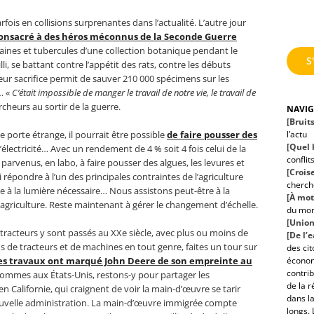
rfois en collisions surprenantes dans l’actualité. L’autre jour
 consacré à des héros méconnus de la Seconde Guerre
aines et tubercules d’une collection botanique pendant le
S
i, se battant contre l’appétit des rats, contre les débuts
r sacrifice permit de sauver 210 000 spécimens sur les
… «
C’était impossible de manger le travail de notre vie, le travail de
rcheurs au sortir de la guerre.
NAVI
[Bruit
l’actu
 porte étrange, il pourrait être possible
de faire pousser des
[Quel h
’électricité… Avec un rendement de 4 % soit 4 fois celui de la
conflit
 parvenus, en labo, à faire pousser des algues, les levures et
[Croise
répondre à l’un des principales contraintes de l’agriculture
cherche
e à la lumière nécessaire… Nous assistons peut-être à la
[À mot
ro-agriculture. Reste maintenant à gérer le changement d’échelle.
du mo
[Union
 tracteurs y sont passés au XXe siècle, avec plus ou moins de
[De l’
s de tracteurs et de machines en tout genre, faites un tour sur
des ci
économ
es travaux ont marqué John Deere de son empreinte au
contrib
sommes aux États-Unis, restons-y pour partager les
de la r
 Californie, qui craignent de voir la main-d’œuvre se tarir
dans la
nouvelle administration. La main-d’œuvre immigrée compte
longs. 