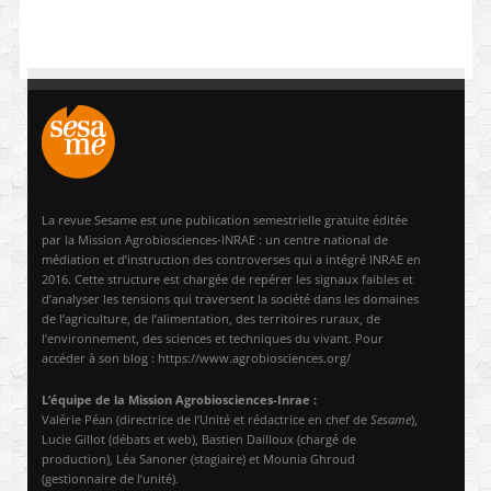
La revue Sesame est une publication semestrielle gratuite éditée
par la Mission Agrobiosciences-INRAE : un centre national de
médiation et d’instruction des controverses qui a intégré INRAE en
2016. Cette structure est chargée de repérer les signaux faibles et
d’analyser les tensions qui traversent la société dans les domaines
de l’agriculture, de l’alimentation, des territoires ruraux, de
l’environnement, des sciences et techniques du vivant. Pour
accéder à son blog : https://www.agrobiosciences.org/
L’équipe de la Mission Agrobiosciences-Inrae :
Valérie Péan (directrice de l’Unité et rédactrice en chef de
Sesame
),
Lucie Gillot (débats et web), Bastien Dailloux (chargé de
production), Léa Sanoner (stagiaire) et Mounia Ghroud
(gestionnaire de l’unité).