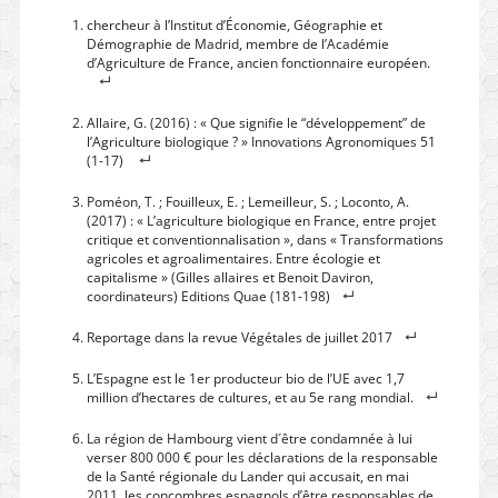
chercheur à l’Institut d’Économie, Géographie et
Démographie de Madrid, membre de l’Académie
d’Agriculture de France, ancien fonctionnaire européen.
Allaire, G. (2016) : « Que signifie le “développement” de
l’Agriculture biologique ? »
Innovations Agronomiques 51
(1-17)
Poméon, T. ; Fouilleux, E. ; Lemeilleur, S. ; Loconto, A.
(2017) : « L’agriculture biologique en France, entre projet
critique et conventionnalisation », dans « Transformations
agricoles et agroalimentaires. Entre écologie et
capitalisme » (Gilles allaires et Benoit Daviron,
coordinateurs) Editions Quae (181-198)
Reportage dans la revue Végétales de juillet 2017
L’Espagne est le 1er producteur bio de l’UE avec 1,7
million d’hectares de cultures, et au 5e rang mondial.
La région de Hambourg vient d´être condamnée à lui
verser 800 000 € pour les déclarations de la responsable
de la Santé régionale du Lander qui accusait, en mai
2011, les concombres espagnols d’être responsables de