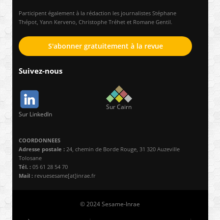
Participent également à la rédaction les journalistes Stéphane
Thépot, Yann Kerveno, Christophe Tréhet et Romane Gentil.
S'abonner gratuitement à la revue
Suivez-nous
Sur Cairn
Sur LinkedIn
COORDONNEES
Adresse postale :
24, chemin de Borde Rouge, 31 320 Auzeville
Tolosane
Tél. :
05 61 28 54 70
Mail :
revuesesame[at]inrae.fr
© 2024 Sesame-Inrae