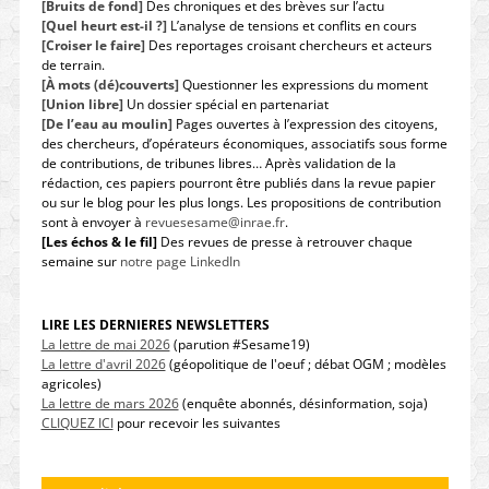
[Bruits de fond]
Des chroniques et des brèves sur l’actu
[Quel heurt est-il ?]
L’analyse de tensions et conflits en cours
[Croiser le faire]
Des reportages croisant chercheurs et acteurs
de terrain.
[À mots (dé)couverts]
Questionner les expressions du moment
[Union libre]
Un dossier spécial en partenariat
[De l’eau au moulin]
Pages ouvertes à l’expression des citoyens,
des chercheurs, d’opérateurs économiques, associatifs sous forme
de contributions, de tribunes libres… Après validation de la
rédaction, ces papiers pourront être publiés dans la revue papier
ou sur le blog pour les plus longs. Les propositions de contribution
sont à envoyer à
revuesesame@inrae.fr
.
[Les échos & le fil]
Des revues de presse à retrouver chaque
semaine sur
notre page LinkedIn
LIRE LES DERNIERES NEWSLETTERS
La lettre de mai 2026
(parution #Sesame19)
La lettre d'avril 2026
(géopolitique de l'oeuf ; débat OGM ; modèles
agricoles)
La lettre de mars 2026
(enquête abonnés, désinformation, soja)
CLIQUEZ ICI
pour recevoir les suivantes