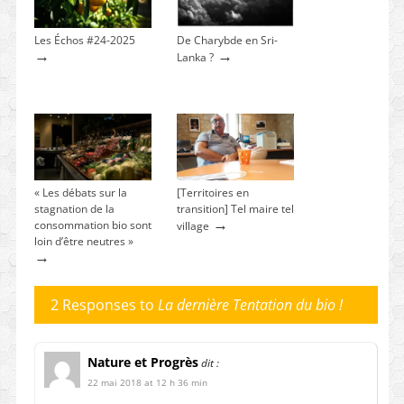
Les Échos #24-2025
De Charybde en Sri-
→
→
Lanka ?
« Les débats sur la
[Territoires en
stagnation de la
transition] Tel maire tel
→
consommation bio sont
village
loin d’être neutres »
→
2 Responses to
La dernière Tentation du bio !
Nature et Progrès
dit :
22 mai 2018 at 12 h 36 min