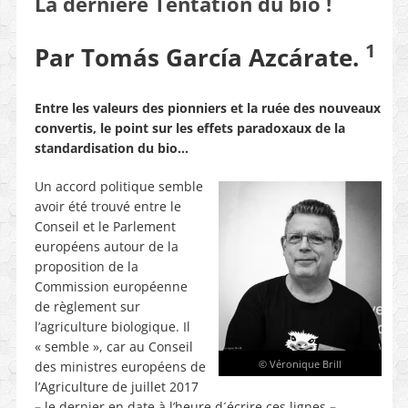
La dernière Tentation du bio !
1
Par Tomás García Azcárate.
Entre les valeurs des pionniers et la ruée des nouveaux
convertis, le point sur les effets paradoxaux de la
standardisation du bio…
Un accord politique semble
avoir été trouvé entre le
Conseil et le Parlement
européens autour de la
proposition de la
Commission européenne
de règlement sur
l’agriculture biologique. Il
« semble », car au Conseil
© Véronique Brill
des ministres européens de
l’Agriculture de juillet 2017
–
le dernier en date à l’heure d´écrire ces lignes
–,