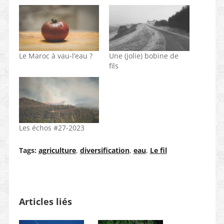
Le Maroc à vau-l’eau ?
Une (jolie) bobine de
fils
Les échos #27-2023
Tags:
agriculture
,
diversification
,
eau
,
Le fil
Articles liés