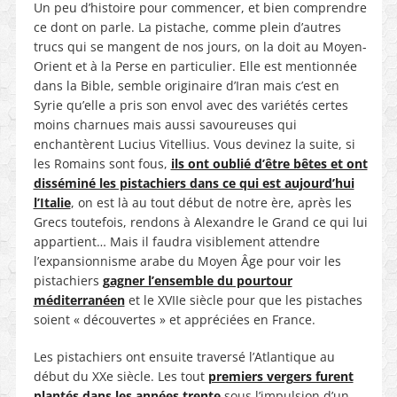
Un peu d’histoire pour commencer, et bien comprendre
ce dont on parle. La pistache, comme plein d’autres
trucs qui se mangent de nos jours, on la doit au Moyen-
Orient et à la Perse en particulier. Elle est mentionnée
dans la Bible, semble originaire d’Iran mais c’est en
Syrie qu’elle a pris son envol avec des variétés certes
moins charnues mais aussi savoureuses qui
enchantèrent Lucius Vitellius. Vous devinez la suite, si
les Romains sont fous,
ils ont oublié d’être bêtes et ont
disséminé les pistachiers dans ce qui est aujourd’hui
l’Italie
, on est là au tout début de notre ère, après les
Grecs toutefois, rendons à Alexandre le Grand ce qui lui
appartient… Mais il faudra visiblement attendre
l’expansionnisme arabe du Moyen Âge pour voir les
pistachiers
gagner l’ensemble du pourtour
méditerranéen
et le XVIIe siècle pour que les pistaches
soient « découvertes » et appréciées en France.
Les pistachiers ont ensuite traversé l’Atlantique au
début du XXe siècle. Les tout
premiers vergers furent
plantés dans les années trente
sous l’impulsion d’un