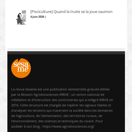
[Pisciculture] Quand la truite se la joue saumon
4 juin 2026 |
La revue Sesame est une publication semestrielle gratuite éditée
par la Mission Agrobiosciences-INRAE : un centre national de
médiation et d’instruction des controverses qui a intégré INRAE en
2016. Cette structure est chargée de repérer les signaux faibles et
d’analyser les tensions qui traversent la société dans les domaines
de l’agriculture, de l’alimentation, des territoires ruraux, de
l’environnement, des sciences et techniques du vivant. Pour
accéder à son blog : https://www.agrobiosciences.org/