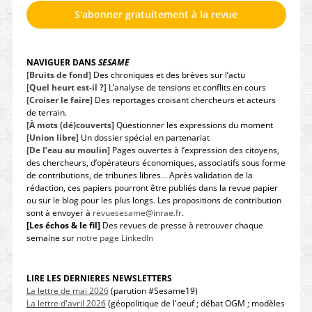
S'abonner gratuitement à la revue
NAVIGUER DANS
SESAME
[Bruits de fond]
Des chroniques et des brèves sur l’actu
[Quel heurt est-il ?]
L’analyse de tensions et conflits en cours
[Croiser le faire]
Des reportages croisant chercheurs et acteurs
de terrain.
[À mots (dé)couverts]
Questionner les expressions du moment
[Union libre]
Un dossier spécial en partenariat
[De l’eau au moulin]
Pages ouvertes à l’expression des citoyens,
des chercheurs, d’opérateurs économiques, associatifs sous forme
de contributions, de tribunes libres… Après validation de la
rédaction, ces papiers pourront être publiés dans la revue papier
ou sur le blog pour les plus longs. Les propositions de contribution
sont à envoyer à
revuesesame@inrae.fr
.
[Les échos & le fil]
Des revues de presse à retrouver chaque
semaine sur
notre page LinkedIn
LIRE LES DERNIERES NEWSLETTERS
La lettre de mai 2026
(parution #Sesame19)
La lettre d'avril 2026
(géopolitique de l'oeuf ; débat OGM ; modèles