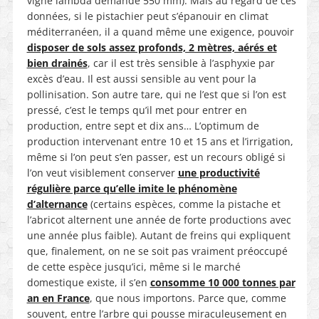
vigne lambda demande 550 mm). Mais au regard de ces
données, si le pistachier peut s’épanouir en climat
méditerranéen, il a quand même une exigence, pouvoir
disposer de sols assez profonds, 2 mètres, aérés et
bien drainés
, car il est très sensible à l’asphyxie par
excès d’eau. Il est aussi sensible au vent pour la
pollinisation. Son autre tare, qui ne l’est que si l’on est
pressé, c’est le temps qu’il met pour entrer en
production, entre sept et dix ans… L’optimum de
production intervenant entre 10 et 15 ans et l’irrigation,
même si l’on peut s’en passer, est un recours obligé si
l’on veut visiblement conserver
une productivité
régulière parce qu’elle imite le phénomène
d’alternance
(certains espèces, comme la pistache et
l’abricot alternent une année de forte productions avec
une année plus faible). Autant de freins qui expliquent
que, finalement, on ne se soit pas vraiment préoccupé
de cette espèce jusqu’ici, même si le marché
domestique existe, il s’en
consomme 10 000 tonnes par
an en France
, que nous importons. Parce que, comme
souvent, entre l’arbre qui pousse miraculeusement en