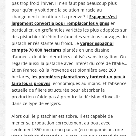
pas trop froid l’hiver. Il n’en faut pas beaucoup plus
pour qu’on y voit donc la solution miracle au
changement climatique. La preuve ? L’
Espagne s’est
largement convertie pour remplacer les vignes
en
particulier, en greffant les variétés les plus adaptées sur
des pistachier térébinthe (une des versions sauvages du
pistachier résistante au froid). Le
verger espagnol
compte 70 000 hectares
plantés en une dizaine
d’années, dont les deux tiers cultivés sans irrigation. On
regarde aussi la pistache avec intérêt du côté de l’Italie…
Et en France, où la Provence est pionnière avec 200
hectares, l
es premières plantations y tardent un peu à
faire leurs preuves
, économiques au moins. Et l’absence
actuelle de filière structurée pour absorber la
production n’aide pas à prendre la décision d’investir
dans ce type de vergers.
Alors oui, le pistachier est sobre, il est capable de
mener sa production correctement au bout avec
seulement 350 mm d’eau par an (en comparaison, une