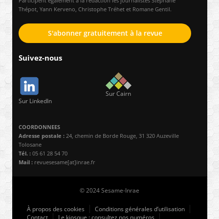
Participent également à la rédaction les journalistes Stéphane
Thépot, Yann Kerveno, Christophe Tréhet et Romane Gentil.
S'abonner gratuitement à la revue
Suivez-nous
Sur Cairn
Sur LinkedIn
COORDONNEES
Adresse postale :
24, chemin de Borde Rouge, 31 320 Auzeville
Tolosane
Tél. :
05 61 28 54 70
Mail :
revuesesame[at]inrae.fr
© 2024 Sesame-Inrae
À propos des cookies
Conditions générales d’utilisation
Contact
Le kiosque : consultez nos numéros