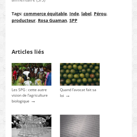
Tags:
commerce équitable
,
Inde
,
label
,
Pérou
,
producteur
,
Rosa Guaman
,
SPP
Articles liés
Les SPG : cette autre
Quand l’avocat fait sa
→
vision de l’agriculture
loi
→
biologique