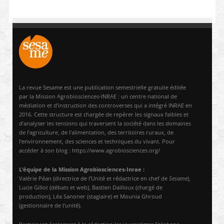
La revue Sesame est une publication semestrielle gratuite éditée
par la Mission Agrobiosciences-INRAE : un centre national de
médiation et d’instruction des controverses qui a intégré INRAE en
2016. Cette structure est chargée de repérer les signaux faibles et
d’analyser les tensions qui traversent la société dans les domaines
de l’agriculture, de l’alimentation, des territoires ruraux, de
l’environnement, des sciences et techniques du vivant. Pour
accéder à son blog : https://www.agrobiosciences.org/
L’équipe de la Mission Agrobiosciences-Inrae :
Valérie Péan (directrice de l’Unité et rédactrice en chef de
Sesame
),
Lucie Gillot (débats et web), Bastien Dailloux (chargé de
production), Léa Sanoner (stagiaire) et Mounia Ghroud
(gestionnaire de l’unité).