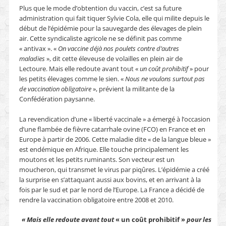
Plus que le mode d’obtention du vaccin, c’est sa future
administration qui fait tiquer Sylvie Cola, elle qui milite depuis le
début de l’épidémie pour la sauvegarde des élevages de plein
air. Cette syndicaliste agricole ne se définit pas comme
« antivax ». «
On vaccine déjà nos poulets contre d’autres
maladies
», dit cette éleveuse de volailles en plein air de
Lectoure. Mais elle redoute avant tout «
un coût prohibitif
» pour
les petits élevages comme le sien. «
Nous ne voulons surtout pas
de vaccination obligatoire
», prévient la militante de la
Confédération paysanne.
La revendication d’une « liberté vaccinale » a émergé à l’occasion
d’une flambée de fièvre catarrhale ovine (FCO) en France et en
Europe à partir de 2006. Cette maladie dite « de la langue bleue »
est endémique en Afrique. Elle touche principalement les
moutons et les petits ruminants. Son vecteur est un
moucheron, qui transmet le virus par piqûres. L’épidémie a créé
la surprise en s’attaquant aussi aux bovins, et en arrivant à la
fois par le sud et par le nord de l’Europe. La France a décidé de
rendre la vaccination obligatoire entre 2008 et 2010.
« Mais elle redoute avant tout
« un coût prohibitif »
pour les