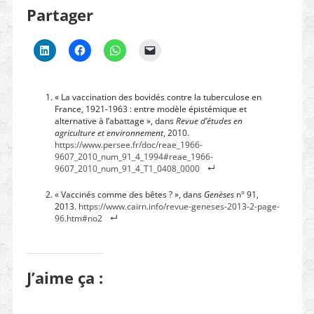
Partager
« La vaccination des bovidés contre la tuberculose en
France, 1921-1963 : entre modèle épistémique et
alternative à l’abattage », dans
Revue d’études en
agriculture et environnement
, 2010.
https://www.persee.fr/doc/reae_1966-
9607_2010_num_91_4_1994#reae_1966-
9607_2010_num_91_4_T1_0408_0000
« Vaccinés comme des bêtes ? », dans
Genèses
n° 91,
2013.
https://www.cairn.info/revue-geneses-2013-2-page-
96.htm#no2
J’aime ça :