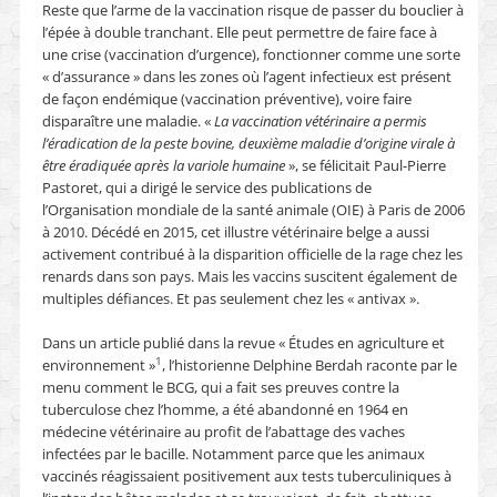
Reste que l’arme de la vaccination risque de passer du bouclier à
l’épée à double tranchant. Elle peut permettre de faire face à
une crise (vaccination d’urgence), fonctionner comme une sorte
« d’assurance » dans les zones où l’agent infectieux est présent
de façon endémique (vaccination préventive), voire faire
disparaître une maladie. «
La vaccination vétérinaire a permis
l’éradication de la peste bovine, deuxième maladie d’origine virale à
être éradiquée après la variole humaine
», se félicitait Paul-Pierre
Pastoret, qui a dirigé le service des publications de
l’Organisation mondiale de la santé animale (OIE) à Paris de 2006
à 2010. Décédé en 2015, cet illustre vétérinaire belge a aussi
activement contribué à la disparition officielle de la rage chez les
renards dans son pays. Mais les vaccins suscitent également de
multiples défiances. Et pas seulement chez les « antivax ».
Dans un article publié dans la revue « Études en agriculture et
1
environnement »
, l’historienne Delphine Berdah raconte par le
menu comment le BCG, qui a fait ses preuves contre la
tuberculose chez l’homme, a été abandonné en 1964 en
médecine vétérinaire au profit de l’abattage des vaches
infectées par le bacille. Notamment parce que les animaux
vaccinés réagissaient positivement aux tests tuberculiniques à