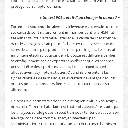
Florence Lataillade hésite encore à faire appel à un vaccin pour
protéger son cheptel demain.
« Un test PCR aurait-il pu changer la donne ? »
Fortement soutenue localement, l’éleveuse est convaincue que
ses canards sont naturellement immunisés contre le H5N1 et
ses variants. Pour la famille Lataillade, la cause de l’hécatombe
dans les élevages serait plutôt à chercher dans
la sélection de
races de canards plus productifs, mais plus fragiles
. Le constat
empirique établi au couvoir de la Bidouze est difficile à vérifier
scientifiquement car les experts considèrent que les canards
peuvent être des « porteurs sains ». Les palmipèdes sont en
effet souvent asymptomatiques. Quand ils présentent les
signes cliniques de la maladie, ils excrètent davantage de virus
que les poulets dans leurs fientes et contribuent ainsi à sa
diffusion.
Un test Diva permettrait donc de distinguer le virus « sauvage »
du vaccin. Florence Lataillade est toutefois lassée, à ce stade, par
les analyses sérologiques à répétition pour tenter de sauver son
élevage, considéré comme un foyer infectieux par
l’administration. Surtout depuis que ses chers canards noirs ont