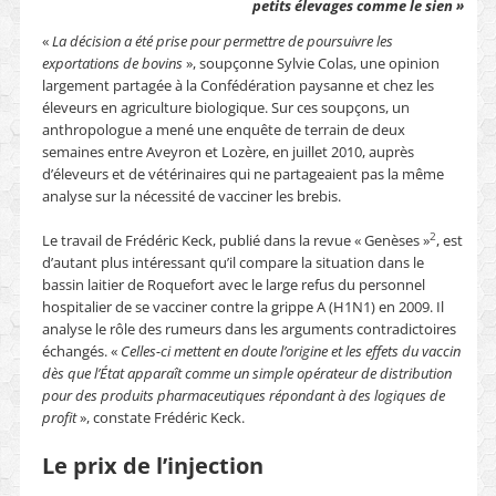
petits élevages comme le sien »
«
La décision a été prise pour permettre de poursuivre les
exportations de bovins
», soupçonne Sylvie Colas, une opinion
largement partagée à la Confédération paysanne et chez les
éleveurs en agriculture biologique. Sur ces soupçons, un
anthropologue a mené une enquête de terrain de deux
semaines entre Aveyron et Lozère, en juillet 2010, auprès
d’éleveurs et de vétérinaires qui ne partageaient pas la même
analyse sur la nécessité de vacciner les brebis.
2
Le travail de Frédéric Keck, publié dans la revue « Genèses »
, est
d’autant plus intéressant qu’il compare la situation dans le
bassin laitier de Roquefort avec le large refus du personnel
hospitalier de se vacciner contre la grippe A (H1N1) en 2009. Il
analyse le rôle des rumeurs dans les arguments contradictoires
échangés. «
Celles-ci
mettent en doute l’origine et les effets du vaccin
dès que l’État apparaît comme un simple opérateur de distribution
pour des produits pharmaceutiques répondant à des logiques de
profit
», constate Frédéric Keck.
Le prix de l’injection