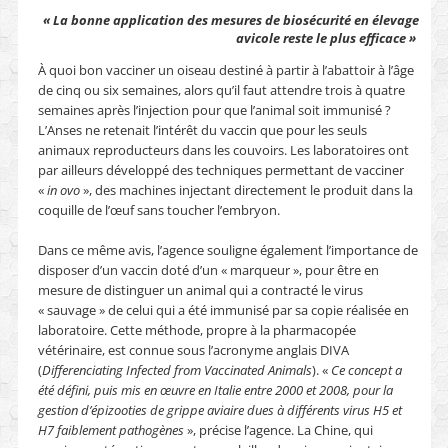
« La bonne application des mesures de biosécurité en élevage
avicole reste le plus efficace »
À quoi bon vacciner un oiseau destiné à partir à l’abattoir à l’âge
de cinq ou six semaines, alors qu’il faut attendre trois à quatre
semaines après l’injection pour que l’animal soit immunisé ?
L’Anses ne retenait l’intérêt du vaccin que pour les seuls
animaux reproducteurs dans les couvoirs. Les laboratoires ont
par ailleurs développé des techniques permettant de vacciner
«
in ovo
», des machines injectant directement le produit dans la
coquille de l’œuf sans toucher l’embryon.
Dans ce même avis, l’agence souligne également l’importance de
disposer d’un vaccin doté d’un « marqueur », pour être en
mesure de distinguer un animal qui a contracté le virus
« sauvage » de celui qui a été immunisé par sa copie réalisée en
laboratoire. Cette méthode, propre à la pharmacopée
vétérinaire, est connue sous l’acronyme anglais DIVA
(
Differenciating Infected from Vaccinated Animals
). «
Ce concept a
été défini, puis mis en œuvre en Italie entre 2000 et 2008, pour la
gestion d’épizooties de grippe aviaire dues à différents virus H5 et
H7 faiblement pathogènes
», précise l’agence. La Chine, qui