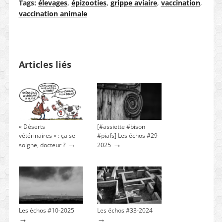
Tags:
élevages
,
épizooties
,
grippe aviaire
,
vaccination
,
vaccination animale
Articles liés
« Déserts
[#assiette #bison
vétérinaires » : ça se
#piafs] Les échos #29-
→
→
soigne, docteur ?
2025
Les échos #10-2025
Les échos #33-2024
→
→