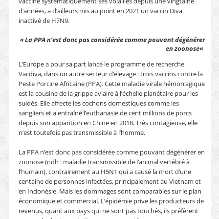
vaccine systématiquement ses volailles depuis une vingtaine
d’années, a d’ailleurs mis au point en 2021 un vaccin Diva
inactivé de H7N9.
« La PPA n’est donc pas considérée comme pouvant dégénérer
en zoonose
«
L’Europe a pour sa part lancé le programme de recherche
Vacdiva, dans un autre secteur d’élevage : trois vaccins contre la
Peste Porcine Africaine (PPA). Cette maladie virale hémorragique
est la cousine de la grippe aviaire à l’échelle planétaire pour les
suidés. Elle affecte les cochons domestiques comme les
sangliers et a entraîné l’euthanasie de cent millions de porcs
depuis son apparition en Chine en 2018. Très contagieuse, elle
n’est toutefois pas transmissible à l’homme.
La PPA n’est donc pas considérée comme pouvant dégénérer en
zoonose (ndlr : maladie transmissible de l’animal vertébré à
l’humain), contrairement au H5N1 qui a causé la mort d’une
centaine de personnes infectées, principalement au Vietnam et
en Indonésie. Mais les dommages sont comparables sur le plan
économique et commercial. L’épidémie prive les producteurs de
revenus, quant aux pays qui ne sont pas touchés, ils préfèrent