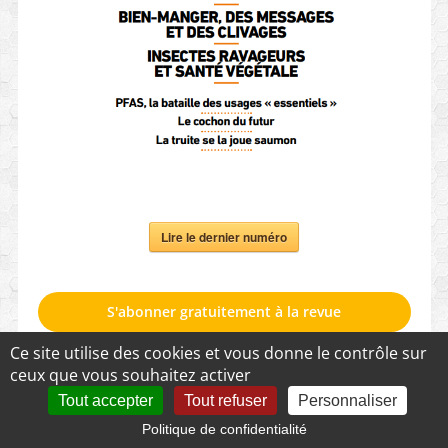
Lire le dernier numéro
S'abonner gratuitement à la revue
Ce site utilise des cookies et vous donne le contrôle sur
ceux que vous souhaitez activer
NAVIGUER DANS
SESAME
[Bruits de fond]
Des chroniques et des brèves sur l’actu
Tout accepter
Tout refuser
Personnaliser
[Quel heurt est-il ?]
L’analyse de tensions et conflits en cours
Politique de confidentialité
[Croiser le faire]
Des reportages croisant chercheurs et acteurs