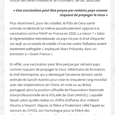
l’instar des bêtes malades et se trouvaient, de fait, abattues.
« Une vaccination peut être perçue par certains pays comme
risquant de propager le virus »
Plus récemment, pour les volailles, le PDG de Ceva santé
animale se déclarait lui-même paradoxalement opposé à la
vaccination contre l’IAHP en France en 2020. La raison ? «
Selon
la réglementation internationale, un pays n’a pas le droit d’exporter
ses œufs ou sa viande de volaille s’il vaccine contre l’influenza aviaire
hautement pathogène
», expliquait Marc Prikazsky dans un
entretien à « Ouest France ».
En effet, une vaccination peut être perçue par certains pays
comme risquant de propager le virus. Vétérinaire de formation,
le chef d’entreprise, qui a développé l’ancienne division santé
animale de Sanofi-Aventis pour viser le cinquième rang mondial
avec des implantations en Chine, en Inde ou au Brésil,
partageait alors la position officielle de l
’
Association Nationale
interprofessionnelle de la VOLaille de chair (ANVOL). Laquelle
faisait valoir qu’elle réalise un chiffre d’affaires d’un milliard
d’euros à l’export. Depuis, la filière a finalement rallié l’appel au
secours du CIFOG, son homologue pour la filière des