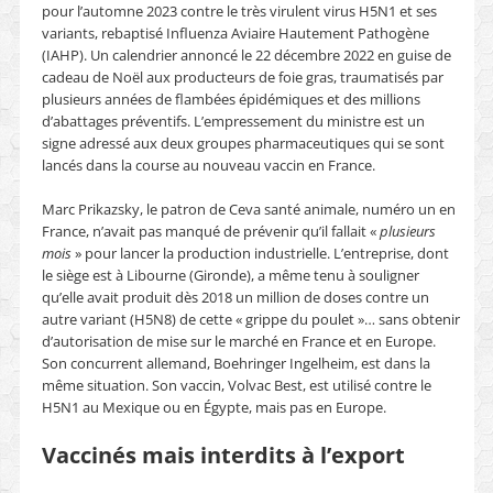
pour l’automne 2023 contre le très virulent virus H5N1 et ses
variants, rebaptisé Influenza Aviaire Hautement Pathogène
(IAHP). Un calendrier annoncé le 22 décembre 2022 en guise de
cadeau de Noël aux producteurs de foie gras, traumatisés par
plusieurs années de flambées épidémiques et des millions
d’abattages préventifs. L’empressement du ministre est un
signe adressé aux deux groupes pharmaceutiques qui se sont
lancés dans la course au nouveau vaccin en France.
Marc Prikazsky, le patron de Ceva santé animale, numéro un en
France, n’avait pas manqué de prévenir qu’il fallait «
plusieurs
mois
» pour lancer la production industrielle. L’entreprise, dont
le siège est à Libourne (Gironde), a même tenu à souligner
qu’elle avait produit dès 2018 un million de doses contre un
autre variant (H5N8) de cette « grippe du poulet »… sans obtenir
d’autorisation de mise sur le marché en France et en Europe.
Son concurrent allemand, Boehringer Ingelheim, est dans la
même situation. Son vaccin, Volvac Best, est utilisé contre le
H5N1 au Mexique ou en Égypte, mais pas en Europe.
Vaccinés mais interdits à l’export