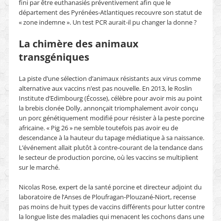
fini par être euthanasiés préventivement afin que le
département des Pyrénées-Atlantiques recouvre son statut de
« zone indemne ». Un test PCR aurait-il pu changer la donne ?
La chimère des animaux
transgéniques
La piste d’une sélection d’animaux résistants aux virus comme
alternative aux vaccins n’est pas nouvelle. En 2013, le Roslin
Institute d’Edimbourg (Écosse), célèbre pour avoir mis au point
la brebis clonée Dolly, annonçait triomphalement avoir conçu
un porc génétiquement modifié pour résister à la peste porcine
africaine. « Pig 26 » ne semble toutefois pas avoir eu de
descendance à la hauteur du tapage médiatique à sa naissance.
L’événement allait plutôt à contre-courant de la tendance dans
le secteur de production porcine, où les vaccins se multiplient
sur le marché.
Nicolas Rose, expert de la santé porcine et directeur adjoint du
laboratoire de l’Anses de Ploufragan-Plouzané-Niort, recense
pas moins de huit types de vaccins différents pour lutter contre
la longue liste des maladies qui menacent les cochons dans une