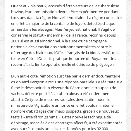
Quant aux blaireaux, accusés d’être vecteurs de la tuberculose
bovine, leur immunisation devrait être expérimentée pendant
trois ans dans la région Nouvelle-Aquitaine. La région concentre
en effet la majorité de la centaine de foyers détectés chaque
année dans les élevages. Mais l’enjeu est national. Il s’agit de
conserver le statut « indemne » de la France, reconnu depuis
2001. Il est aussi émotionnel. À la suite d’une campagne
nationale des associations environnementalistes contre le
déterrage des blaireaux, l’Office français de la biodiversité, qui a
testé en Côte-d’Or cette pratique importée du Royaume-Uni,
reconnaît « la limite opérationnelle et éthique du piégeage ».
D’un autre côté, l’émotion suscitée par le dernier documentaire
d’Édouard Bergeon a reçu une réponse parallèle. Le réalisateur a
filmé le désespoir d’un éleveur du Béarn dont le troupeau de
vaches, détecté positif à la tuberculose, a été entièrement
abattu. Ce type de mesures radicales devrait diminuer : le
ministère de l’Agriculture annonce en effet vouloir limiter le
nombre d’abattages d’animaux suspects, grâce à de nouveaux
tests à « interféron gamma ». Cette nouvelle technique de
dépistage, associée à des abattages sélectifs, a été expérimentée
avec succès depuis une dizaine d’années pour les 32 000