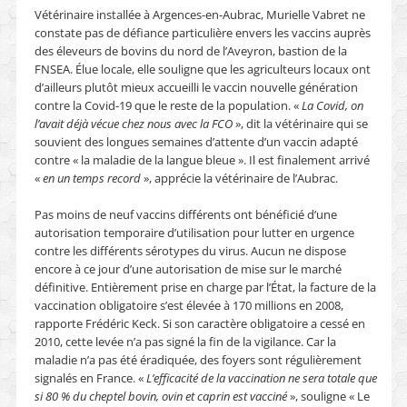
Vétérinaire installée à Argences-en-Aubrac, Murielle Vabret ne
constate pas de défiance particulière envers les vaccins auprès
des éleveurs de bovins du nord de l’Aveyron, bastion de la
FNSEA. Élue locale, elle souligne que les agriculteurs locaux ont
d’ailleurs plutôt mieux accueilli le vaccin nouvelle génération
contre la Covid-19 que le reste de la population. «
La Covid, on
l’avait déjà vécue chez nous avec la FCO
», dit la vétérinaire qui se
souvient des longues semaines d’attente d’un vaccin adapté
contre « la maladie de la langue bleue ». Il est finalement arrivé
«
en un temps record
», apprécie la vétérinaire de l’Aubrac.
Pas moins de neuf vaccins différents ont bénéficié d’une
autorisation temporaire d’utilisation pour lutter en urgence
contre les différents sérotypes du virus. Aucun ne dispose
encore à ce jour d’une autorisation de mise sur le marché
définitive. Entièrement prise en charge par l’État, la facture de la
vaccination obligatoire s’est élevée à 170 millions en 2008,
rapporte Frédéric Keck. Si son caractère obligatoire a cessé en
2010, cette levée n’a pas signé la fin de la vigilance. Car la
maladie n’a pas été éradiquée, des foyers sont régulièrement
signalés en France. «
L’efficacité de la vaccination ne sera totale que
si 80 % du cheptel bovin, ovin et caprin est vacciné
», souligne « Le