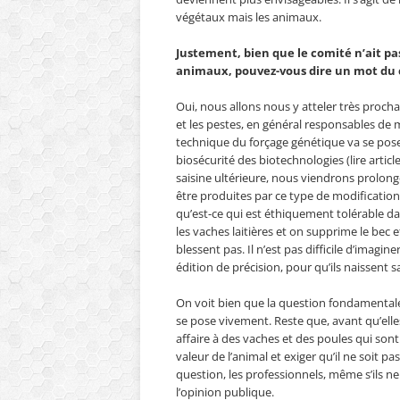
végétaux mais les animaux.
Justement, bien que le comité n’ait pa
animaux, pouvez-vous dire un mot du c
Oui, nous allons nous y atteler très proch
et les pestes, en général responsables de m
technique du forçage génétique va se poser
biosécurité des biotechnologies (lire articl
saisine ultérieure, nous viendrons prolonge
être produites par ce type de modificatio
qu’est-ce qui est éthiquement tolérable da
les vaches laitières et on supprime le bec et
blessent pas. Il n’est pas difficile d’ima
édition de précision, pour qu’ils naissent s
On voit bien que la question fondamentale
se pose vivement. Reste que, avant qu’elle
affaire à des vaches et des poules qui son
valeur de l’animal et exiger qu’il ne soit p
question, les professionnels, même s’ils ne
l’opinion publique.