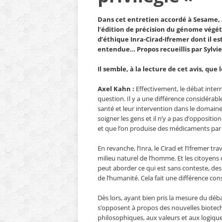
Dans cet entretien accordé à Sesame, Ax
l’édition de précision du génome végé
d’éthique Inra-Cirad-Ifremer dont il es
entendue… Propos recueillis par Sylvie
Il semble, à la lecture de cet avis, que
Axel Kahn :
Effectivement, le débat inter
question. Il y a une différence considérabl
santé et leur intervention dans le domaine d
soigner les gens et il n’y a pas d’oppositio
et que l’on produise des médicaments par
En revanche, l’Inra, le Cirad et l’Ifremer tra
milieu naturel de l’homme. Et les citoyen
peut aborder ce qui est sans conteste, 
de l’humanité. Cela fait une différence con
Dès lors, ayant bien pris la mesure du déb
s’opposent à propos des nouvelles biotech
philosophiques, aux valeurs et aux logiques 