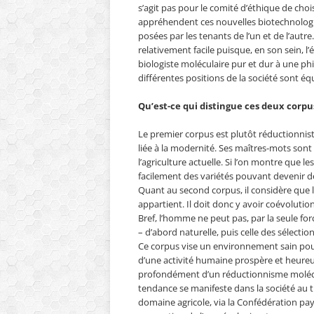
s’agit pas pour le comité d’éthique de ch
appréhendent ces nouvelles biotechnologi
posées par les tenants de l’un et de l’autre
relativement facile puisque, en son sein, l
biologiste moléculaire pur et dur à une phi
différentes positions de la société sont é
Qu’est-ce qui distingue ces deux corpu
Le premier corpus est plutôt réductionniste
liée à la modernité. Ses maîtres-mots sont 
l’agriculture actuelle. Si l’on montre que 
facilement des variétés pouvant devenir d
Quant au second corpus, il considère que l
appartient. Il doit donc y avoir coévolutio
Bref, l’homme ne peut pas, par la seule for
– d’abord naturelle, puis celle des sélectio
Ce corpus vise un environnement sain pou
d’une activité humaine prospère et heureu
profondément d’un réductionnisme molécula
tendance se manifeste dans la société au
domaine agricole, via la Confédération pay