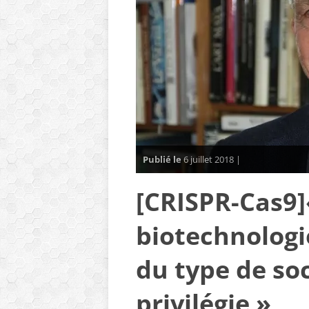
Publié le
6 juillet 2018 |
[CRISPR-Cas9]«
biotechnologi
du type de soc
privilégie »