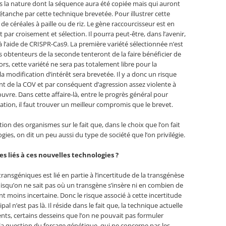
s la nature dont la séquence aura été copiée mais qui auront
tanche par cette technique brevetée. Pour illustrer cette
 de céréales à paille ou de riz. Le gène raccourcisseur est en
 par croisement et sélection. Il pourra peut-être, dans l’avenir,
 à l’aide de CRISPR-Cas9. La première variété sélectionnée n’est
s obtenteurs de la seconde tenteront de la faire bénéficier de
rs, cette variété ne sera pas totalement libre pour la
la modification d’intérêt sera brevetée. Il y a donc un risque
de la COV et par conséquent d’agression assez violente à
ouvre. Dans cette affaire-là, entre le progrès général pour
ovation, il faut trouver un meilleur compromis que le brevet.
ntion des organismes sur le fait que, dans le choix que l’on fait
gies, on dit un peu aussi du type de société que l’on privilégie.
s liés à ces nouvelles technologies ?
transgéniques est lié en partie à l’incertitude de la transgénèse
puisqu’on ne sait pas où un transgène s’insère ni en combien de
ent moins incertaine. Donc le risque associé à cette incertitude
pal n’est pas là. Il réside dans le fait que, la technique actuelle
ents, certains desseins que l’on ne pouvait pas formuler
 la question du forçage génétique, qui ne concerne pas les