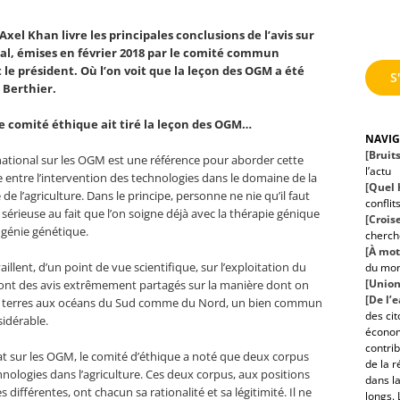
el Khan livre les principales conclusions de l’avis sur
tal, émises en février 2018 par le comité commun
t le président. Où l’on voit que la leçon des OGM a été
S
 Berthier.
 le comité éthique ait tiré la leçon des OGM…
NAVI
[Bruit
national sur les OGM est une référence pour aborder cette
l’actu
e entre l’intervention des technologies dans le domaine de la
[Quel h
e l’agriculture. Dans le principe, personne ne nie qu’il faut
conflit
n sérieuse au fait que l’on soigne déjà avec la thérapie génique
[Croise
 génie génétique.
cherche
[À mot
vaillent, d’un point de vue scientifique, sur l’exploitation du
du mo
[Union
s ont des avis extrêmement partagés sur la manière dont on
[De l’
des terres aux océans du Sud comme du Nord, un bien commun
des ci
sidérable.
économ
contrib
at sur les OGM, le comité d’éthique a noté que deux corpus
de la r
nologies dans l’agriculture. Ces deux corpus, aux positions
dans la
différentes, ont chacun sa rationalité et sa légitimité. Il ne
longs. 