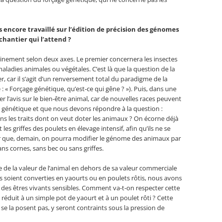
s encore travaillé sur l’édition de précision des génomes
hantier qui l’attend ?
ainement selon deux axes. Le premier concernera les insectes
aladies animales ou végétales. C’est là que la question de la
, car il s’agit d’un renversement total du paradigme de la
e : « Forçage génétique, qu’est-ce qui gêne ? »). Puis, dans une
r l’avis sur le bien-être animal, car de nouvelles races peuvent
n génétique et que nous devons répondre à la question :
ns les traits dont on veut doter les animaux ? On écorne déjà
 les griffes des poulets en élevage intensif, afin qu’ils ne se
giner que, demain, on pourra modifier le génome des animaux par
ans cornes, sans bec ou sans griffes.
 de la valeur de l’animal en dehors de sa valeur commerciale
s soient converties en yaourts ou en poulets rôtis, nous avons
t des êtres vivants sensibles. Comment va-t-on respecter cette
as réduit à un simple pot de yaourt et à un poulet rôti ? Cette
 se la posent pas, y seront contraints sous la pression de