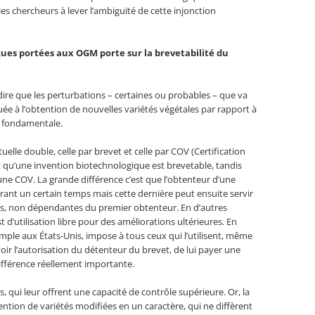
es chercheurs à lever l’ambiguïté de cette injonction
tiques portées aux OGM porte sur la brevetabilité du
dire que les perturbations – certaines ou probables – que va
ée à l’obtention de nouvelles variétés végétales par rapport à
on fondamentale.
tuelle double, celle par brevet et celle par COV (Certification
st qu’une invention biotechnologique est brevetable, tandis
d’une COV. La grande différence c’est que l’obtenteur d’une
rant un certain temps mais cette dernière peut ensuite servir
es, non dépendantes du premier obtenteur. En d’autres
 d’utilisation libre pour des améliorations ultérieures. En
mple aux États-Unis, impose à tous ceux qui l’utilisent, même
oir l’autorisation du détenteur du brevet, de lui payer une
 différence réellement importante.
s, qui leur offrent une capacité de contrôle supérieure. Or, la
ntion de variétés modifiées en un caractère, qui ne diffèrent