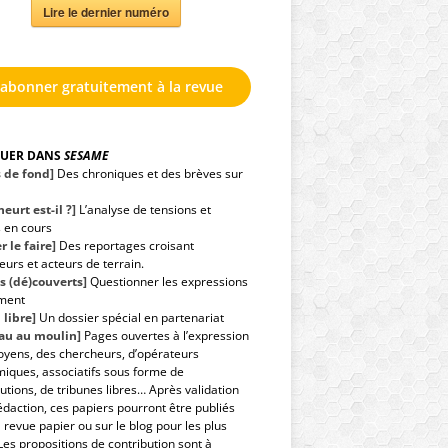
Lire le dernier numéro
'abonner gratuitement à la revue
GUER DANS
SESAME
s de fond]
Des chroniques et des brèves sur
eurt est-il ?]
L’analyse de tensions et
s en cours
r le faire]
Des reportages croisant
urs et acteurs de terrain.
s (dé)couverts]
Questionner les expressions
ment
 libre]
Un dossier spécial en partenariat
eau au moulin]
Pages ouvertes à l’expression
toyens, des chercheurs, d’opérateurs
iques, associatifs sous forme de
utions, de tribunes libres… Après validation
édaction, ces papiers pourront être publiés
 revue papier ou sur le blog pour les plus
Les propositions de contribution sont à