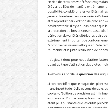
en rien de certaines variétés sauvages dan
été verrouillées de manière extrêmement é
possibilité, considérons les variétés naines
général transféré dans une variété d’intérêt
être reproduit par « édition de précision »
pas brevetable. Il n’y a aucun doute que le
la protection du brevet CRISPR-Cas9. Dès lo
dérivation de variétés ultérieures puisque 
extrêmement important de contournement 
l’encontre des valeurs éthiques qu’elle rec
l’humanité et la juste rétribution de l’inn
Il s’agissait donc pour nous d’attirer l’atte
quant au type d’utilisation des biotechnolo
Avez-vous abordé la question des risque
Si l’on considère que le risque des plantes 
– une incertitude réelle et considérable, 
copies –, l’édition de précision est infinim
est diminué. Pour le comité, le risque princi
étant plus puissante que les outils précéd
deviennent plus envisageables. Il s’agit de