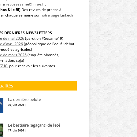
r à
revuesesame@inrae.fr
.
hos & le fil]
Des revues de presse à
ver chaque semaine sur
notre page LinkedIn
LES DERNIERES NEWSLETTERS
tre de mai 2026
(parution #Sesame19)
re d'avril 2026
(géopolitique de l'oeuf ; débat
modèles agricoles)
tre de mars 2026
(enquête abonnés,
ormation, soja)
Z ICI
pour recevoir les suivantes
ualités
La dernière pelote
30 juin 2026 |
Le bestiaire (agaçant) de l’été
17 juin 2026 |