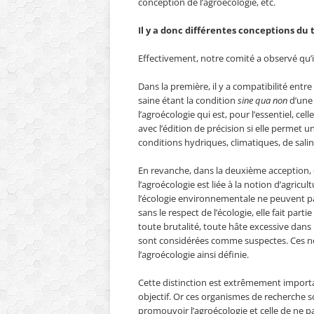
conception de l’agroécologie, etc.
Il y a donc différentes conceptions d
Effectivement, notre comité a observé qu’i
Dans la première, il y a compatibilité entre 
saine étant la condition
sine qua non
d’une 
l’agroécologie qui est, pour l’essentiel, cel
avec l’édition de précision si elle permet 
conditions hydriques, climatiques, de salini
En revanche, dans la deuxième acception, 
l’agroécologie est liée à la notion d’agric
l’écologie environnementale ne peuvent pas
sans le respect de l’écologie, elle fait par
toute brutalité, toute hâte excessive dans
sont considérées comme suspectes. Ces no
l’agroécologie ainsi définie.
Cette distinction est extrêmement importan
objectif. Or ces organismes de recherche 
promouvoir l’agroécologie et celle de ne pa