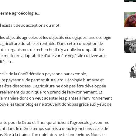
u terme agroécologie…
l existait deux acceptions du mot.
les objectifs agricoles et les objectifs écologiques, une écologie
agriculture durable et rentable. Dans cette conception de
le des organismes de recherche, il n’y a nulle incompatibilité
une meilleure adaptabilité d’une variété végétale cultivée aux
té, etc.
celle de la Confédération paysanne par exemple,
ulture paysanne, de permaculture, etc. L’écologie humaine et
 être dissociées. L’agriculture ne doit pas être développée
tie réellement du soin que l’on prend de l’environnement. Et
 la manière dont on veut adapter les plantes à l’environnement
uvelles technologies ne trouvent donc pas grâce aux yeux de
te pour le Cirad et l’Inra qui affichent l’agroécologie comme
sont dans le même temps soumis à deux injonctions : celle de
s être à la traîne d’un point de vue technologique. Nous les