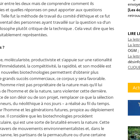
oisir entre les deux mais de comprendre comment ils
envoye
es et quelles réponses on peut apporter aux questions
[Les éc
retrou
. Telle fut la méthode de travail du comité d’éthique et ce fut
’éventail des personnes ayant travaillé sur la question va d’un
losophe plutôt critique de la technique . Cela veut dire que les
LIRE 
quitablement représentées.
La let
La lett
s ?
OGM ; 
La let
, moléculariste, productiviste et s’appuie sur une rationalité
désinf
l’immédiateté, la compétitivité, la rapidité, et son modèle est
CLIQUE
les nouvelles biotechnologies permettent d’obtenir plus
e grands succès commerciaux, ce corpus y sera favorable.
’homme n’est pas propriétaire de la nature mais qu’il lui
Act
n de l’homme et de la nature, sans violenter cette dernière.
ce de son désir ou de son projet, remplacer ce que la sélection
nneurs, du néolithique à nos jours – a réalisé au fil du temps.
r l’homme et les générations futures, propice au déploiement
se. Il considère que les biotechnologies procèdent
ire, qui est une sorte de brutalité envers la nature. Cette
 travers de mouvements environnementalistes et, dans le
sanne, les partisans de la permaculture ou d’une certaine