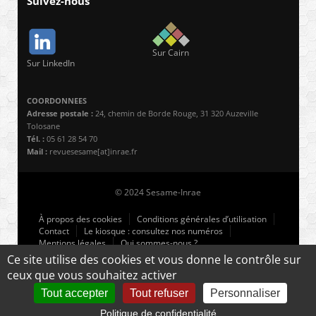
Suivez-nous
Sur Cairn
Sur LinkedIn
COORDONNEES
Adresse postale :
24, chemin de Borde Rouge, 31 320 Auzeville
Tolosane
Tél. :
05 61 28 54 70
Mail :
revuesesame[at]inrae.fr
© 2024 Sesame-Inrae
À propos des cookies
Conditions générales d’utilisation
Contact
Le kiosque : consultez nos numéros
Mentions légales
Qui sommes-nous ?
Ce site utilise des cookies et vous donne le contrôle sur
ceux que vous souhaitez activer
Retour en haut ↑
Tout accepter
Tout refuser
Personnaliser
Politique de confidentialité