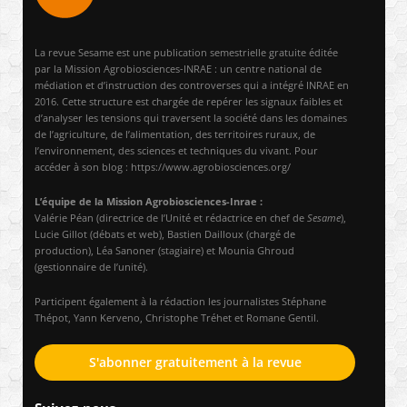
La revue Sesame est une publication semestrielle gratuite éditée
par la Mission Agrobiosciences-INRAE : un centre national de
médiation et d’instruction des controverses qui a intégré INRAE en
2016. Cette structure est chargée de repérer les signaux faibles et
d’analyser les tensions qui traversent la société dans les domaines
de l’agriculture, de l’alimentation, des territoires ruraux, de
l’environnement, des sciences et techniques du vivant. Pour
accéder à son blog : https://www.agrobiosciences.org/
L’équipe de la Mission Agrobiosciences-Inrae :
Valérie Péan (directrice de l’Unité et rédactrice en chef de
Sesame
),
Lucie Gillot (débats et web), Bastien Dailloux (chargé de
production), Léa Sanoner (stagiaire) et Mounia Ghroud
(gestionnaire de l’unité).
Participent également à la rédaction les journalistes Stéphane
Thépot, Yann Kerveno, Christophe Tréhet et Romane Gentil.
S'abonner gratuitement à la revue