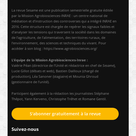
La revue Sesame est une publication semestrielle gratuite éditée
par la Mission Agrobiosciences-INRAE : un centre national de
médiation et d’instruction des controverses qui a intégré INRAE en
2016. Cette structure est chargée de repérer les signaux faibles et
d’analyser les tensions qui traversent la société dans les domaines
de l’agriculture, de l’alimentation, des territoires ruraux, de
l’environnement, des sciences et techniques du vivant. Pour
accéder à son blog : https://www.agrobiosciences.org/
L’équipe de la Mission Agrobiosciences-Inrae :
Valérie Péan (directrice de l’Unité et rédactrice en chef de
Sesame
),
Lucie Gillot (débats et web), Bastien Dailloux (chargé de
production), Léa Sanoner (stagiaire) et Mounia Ghroud
(gestionnaire de l’unité).
Participent également à la rédaction les journalistes Stéphane
Thépot, Yann Kerveno, Christophe Tréhet et Romane Gentil.
S'abonner gratuitement à la revue
Suivez-nous