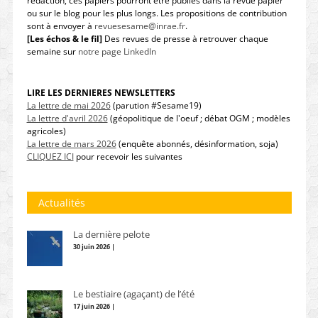
rédaction, ces papiers pourront être publiés dans la revue papier
ou sur le blog pour les plus longs. Les propositions de contribution
sont à envoyer à
revuesesame@inrae.fr
.
[Les échos & le fil]
Des revues de presse à retrouver chaque
semaine sur
notre page LinkedIn
LIRE LES DERNIERES NEWSLETTERS
La lettre de mai 2026
(parution #Sesame19)
La lettre d'avril 2026
(géopolitique de l'oeuf ; débat OGM ; modèles
agricoles)
La lettre de mars 2026
(enquête abonnés, désinformation, soja)
CLIQUEZ ICI
pour recevoir les suivantes
Actualités
La dernière pelote
30 juin 2026 |
Le bestiaire (agaçant) de l’été
17 juin 2026 |