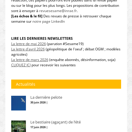
rédaction, ces papiers pourront être publiés dans la revue papier
ou sur le blog pour les plus longs. Les propositions de contribution
sont à envoyer à
revuesesame@inrae.fr
.
[Les échos & le fil]
Des revues de presse à retrouver chaque
semaine sur
notre page LinkedIn
LIRE LES DERNIERES NEWSLETTERS
La lettre de mai 2026
(parution #Sesame19)
La lettre d'avril 2026
(géopolitique de l'oeuf ; débat OGM ; modèles
agricoles)
La lettre de mars 2026
(enquête abonnés, désinformation, soja)
CLIQUEZ ICI
pour recevoir les suivantes
Actualités
La dernière pelote
30 juin 2026 |
Le bestiaire (agaçant) de l’été
17 juin 2026 |