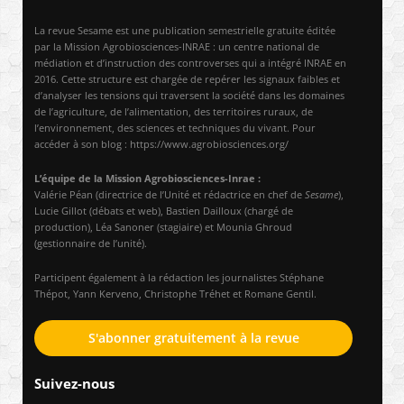
La revue Sesame est une publication semestrielle gratuite éditée
par la Mission Agrobiosciences-INRAE : un centre national de
médiation et d’instruction des controverses qui a intégré INRAE en
2016. Cette structure est chargée de repérer les signaux faibles et
d’analyser les tensions qui traversent la société dans les domaines
de l’agriculture, de l’alimentation, des territoires ruraux, de
l’environnement, des sciences et techniques du vivant. Pour
accéder à son blog : https://www.agrobiosciences.org/
L’équipe de la Mission Agrobiosciences-Inrae :
Valérie Péan (directrice de l’Unité et rédactrice en chef de
Sesame
),
Lucie Gillot (débats et web), Bastien Dailloux (chargé de
production), Léa Sanoner (stagiaire) et Mounia Ghroud
(gestionnaire de l’unité).
Participent également à la rédaction les journalistes Stéphane
Thépot, Yann Kerveno, Christophe Tréhet et Romane Gentil.
S'abonner gratuitement à la revue
Suivez-nous