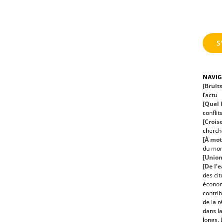
S
NAVI
[Bruit
l’actu
[Quel h
conflit
[Croise
cherche
[À mot
du mo
[Union
[De l’
des ci
économ
contrib
de la r
dans la
longs. 