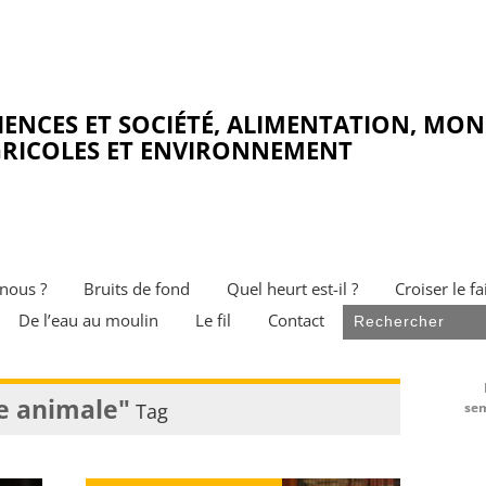
IENCES ET SOCIÉTÉ, ALIMENTATION, MO
RICOLES ET ENVIRONNEMENT
nous ?
Bruits de fond
Quel heurt est-il ?
Croiser le fa
De l’eau au moulin
Le fil
Contact
e animale"
Tag
sem