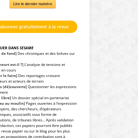
Lire le dernier numéro
'abonner gratuitement à la revue
GUER DANS
SESAME
s de fond]
Des chroniques et des brèves sur
eurt est-il ?]
L’analyse de tensions et
s en cours
r le faire]
Des reportages croisant
urs et acteurs de terrain.
s (dé)couverts]
Questionner les expressions
ment
 libre]
Un dossier spécial en partenariat
eau au moulin]
Pages ouvertes à l’expression
toyens, des chercheurs, d’opérateurs
iques, associatifs sous forme de
utions, de tribunes libres… Après validation
édaction, ces papiers pourront être publiés
 revue papier ou sur le blog pour les plus
Les propositions de contribution sont à