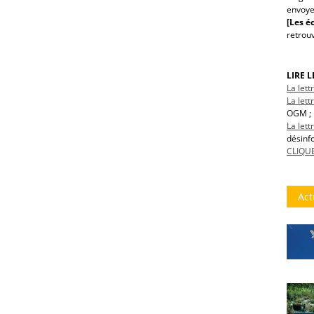
envoye
[Les éc
retrou
LIRE 
La let
La lett
OGM ; 
La let
désinf
CLIQUE
Act