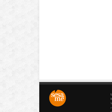
L
I
V
r