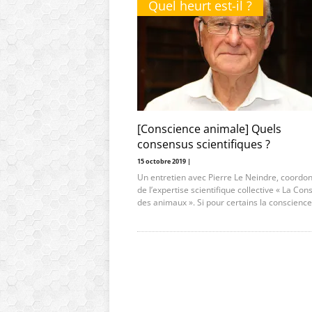
Quel heurt est-il ?
[Conscience animale] Quels
consensus scientifiques ?
15 octobre 2019 |
Un entretien avec Pierre Le Neindre, coordo
de l’expertise scientifique collective « La Con
des animaux ». Si pour certains la conscience