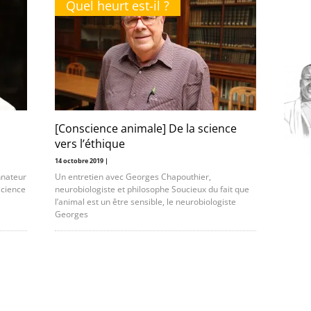
Quel heurt est-il ?
[Conscience animale] De la science
vers l’éthique
14 octobre 2019 |
nnateur
Un entretien avec Georges Chapouthier,
science
neurobiologiste et philosophe Soucieux du fait que
l’animal est un être sensible, le neurobiologiste
Georges