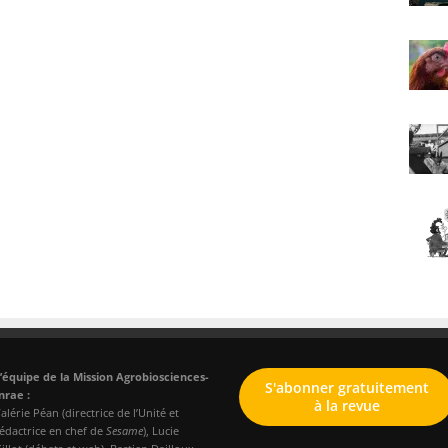
’équipe de la Mission Agrobiosciences-
S'abonner gratuitement
nrae :
à la revue
alérie Péan (directrice de l’Unité et
édactrice en chef de
Sesame
), Lucie