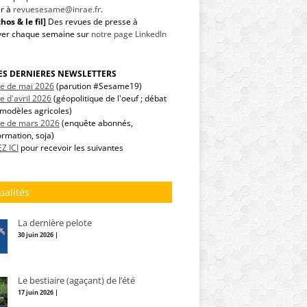
r à
revuesesame@inrae.fr
.
hos & le fil]
Des revues de presse à
ver chaque semaine sur
notre page LinkedIn
LES DERNIERES NEWSLETTERS
tre de mai 2026
(parution #Sesame19)
re d'avril 2026
(géopolitique de l'oeuf ; débat
modèles agricoles)
tre de mars 2026
(enquête abonnés,
ormation, soja)
Z ICI
pour recevoir les suivantes
ualités
La dernière pelote
30 juin 2026 |
Le bestiaire (agaçant) de l’été
17 juin 2026 |