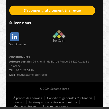
S'abonner gratuitement à la revue
Suivez-nous
Sur Cairn
Sur LinkedIn
COORDONNEES
Adresse postale :
24, chemin de Borde Rouge, 31 320 Auzeville
Tolosane
Tél. :
05 61 28 54 70
Mail :
revuesesame[at]inrae.fr
© 2024 Sesame-Inrae
À propos des cookies
Conditions générales d’utilisation
Contact
Le kiosque : consultez nos numéros
Mentions légales
Qui sommes-nous ?