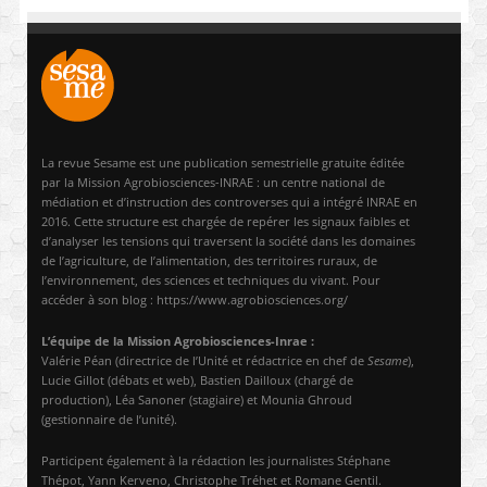
La revue Sesame est une publication semestrielle gratuite éditée
par la Mission Agrobiosciences-INRAE : un centre national de
médiation et d’instruction des controverses qui a intégré INRAE en
2016. Cette structure est chargée de repérer les signaux faibles et
d’analyser les tensions qui traversent la société dans les domaines
de l’agriculture, de l’alimentation, des territoires ruraux, de
l’environnement, des sciences et techniques du vivant. Pour
accéder à son blog : https://www.agrobiosciences.org/
L’équipe de la Mission Agrobiosciences-Inrae :
Valérie Péan (directrice de l’Unité et rédactrice en chef de
Sesame
),
Lucie Gillot (débats et web), Bastien Dailloux (chargé de
production), Léa Sanoner (stagiaire) et Mounia Ghroud
(gestionnaire de l’unité).
Participent également à la rédaction les journalistes Stéphane
Thépot, Yann Kerveno, Christophe Tréhet et Romane Gentil.