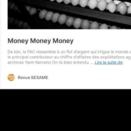
Money Money Money
De loin, la PAC ressemble à un flot d’argent qui irrigue le monde 
le principal contributeur au chiffre d’affaires des exploitations 
Mon
archives Yann Kerveno On l’a bien entendu …
Lire la suite de
Mon
Mon
Revue SESAME