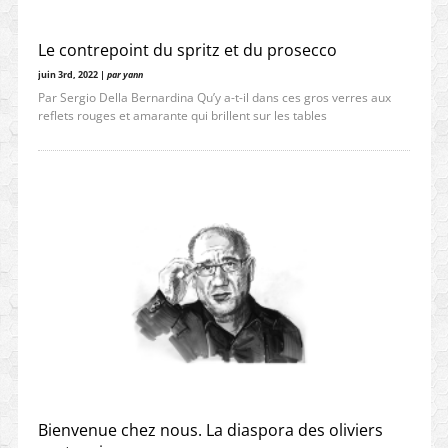
Le contrepoint du spritz et du prosecco
juin 3rd, 2022 |
par yann
Par Sergio Della Bernardina Qu’y a-t-il dans ces gros verres aux
reflets rouges et amarante qui brillent sur les tables
Bienvenue chez nous. La diaspora des oliviers