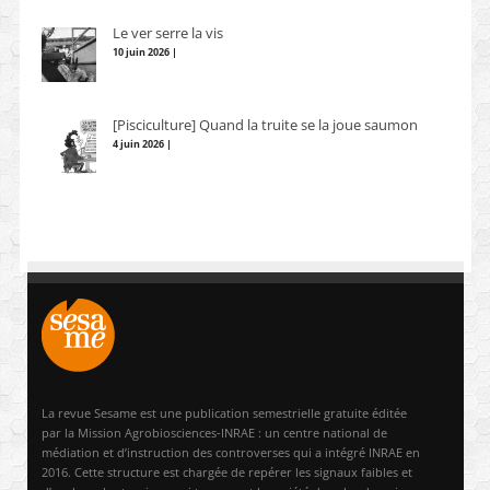
Le ver serre la vis
10 juin 2026 |
[Pisciculture] Quand la truite se la joue saumon
4 juin 2026 |
La revue Sesame est une publication semestrielle gratuite éditée
par la Mission Agrobiosciences-INRAE : un centre national de
médiation et d’instruction des controverses qui a intégré INRAE en
2016. Cette structure est chargée de repérer les signaux faibles et