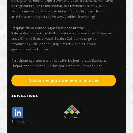
d’analyser les tensions qui traversent la société dans les domaines
de l’agriculture, de l’alimentation, des territoires ruraux, de
l’environnement, des sciences et techniques du vivant. Pour
accéder à son blog : https://www.agrobiosciences.org/
L’équipe de la Mission Agrobiosciences-Inrae :
Valérie Péan (directrice de l’Unité et rédactrice en chef de
Sesame
),
Lucie Gillot (débats et web), Bastien Dailloux (chargé de
production), Léa Sanoner (stagiaire) et Mounia Ghroud
(gestionnaire de l’unité).
Participent également à la rédaction les journalistes Stéphane
Thépot, Yann Kerveno, Christophe Tréhet et Romane Gentil.
S'abonner gratuitement à la revue
Suivez-nous
Sur Cairn
Sur LinkedIn